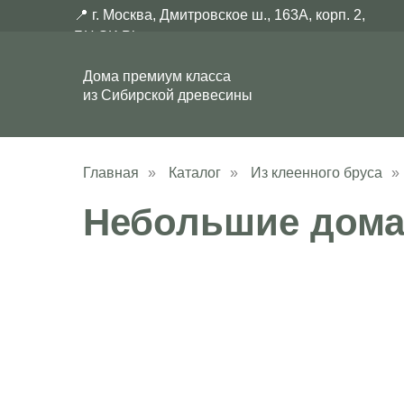
📍 г. Москва, Дмитровское ш., 163А, корп. 2,
БЦ SK Plaza
Дома премиум класса
из Сибирской древесины
Главная
»
Каталог
»
Из клеенного бруса
»
Небольшие дома 