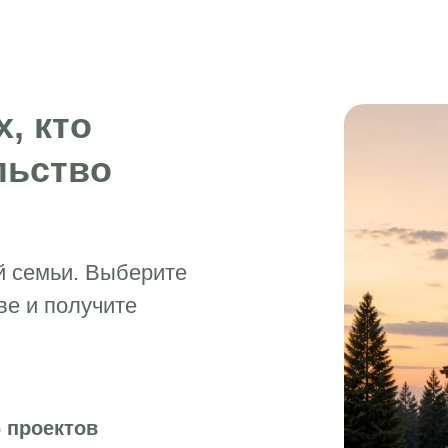
, кто
льство
й семьи. Выберите
ве и получите
6 проектов